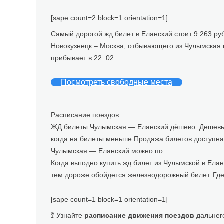
[sape count=2 block=1 orientation=1]
Самый дорогой жд билет в Еланский стоит 9 263 ру
Новокузнецк – Москва, отбывающего из Чулымская в 
прибывает в 22: 02.
Посмотреть свободные места
Расписание поездов
ЖД билеты Чулымская — Еланский дёшево. Дешевые
когда на билеты меньше Продажа билетов доступна
Чулымская — Еланский можно по.
Когда выгодно купить жд билет из Чулымской в Елан
тем дороже обойдется железнодорожный билет. Где
[sape count=1 block=1 orientation=1]
🚏 Узнайте
расписание движения поездов
дальнег