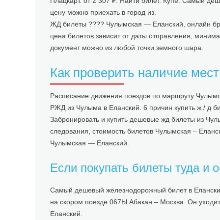
Плацкарт. от 2 307 ₽. Найти билет. Купе. Самый де
цену можно приехать в город из.
ЖД билеты ???? Чулымская — Еланский, онлайн бр
цена билетов зависит от даты отправления, минима
документ можно из любой точки земного шара.
Как проверить наличие мест
Расписание движения поездов по маршруту Чулымс
РЖД из Чулыма в Еланский. 6 причин купить ж / д б
Забронировать и купить дешевые жд билеты из Чул
следования, стоимость билетов Чулымская – Еланс
Чулымская — Еланский.
Если покупать билеты туда и о
Самый дешевый железнодорожный билет в Еланский 
на скором поезде 067Ы Абакан – Москва. Он уходит 
Еланский.