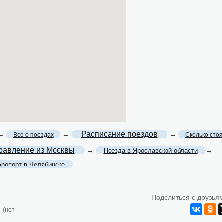
Расписание поездов
→
→
→
Все о поездах
Сколько сто
равление из Москвы
→
→
Поезда в Ярославской области
эропорт в Челябинске
Поделиться с друзья
(нет