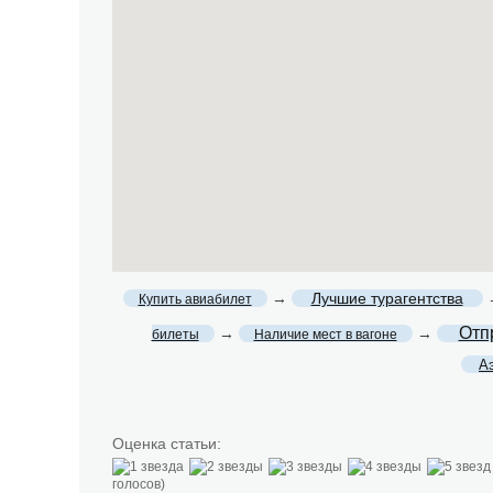
→
Лучшие турагентства
Купить авиабилет
Отп
→
→
билеты
Наличие мест в вагоне
А
Оценка статьи:
голосов)