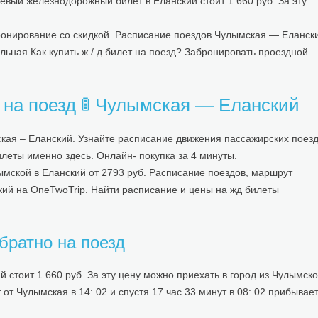
шевый железнодорожный билет в Еланский стоит 1 660 руб. За эту
онирование со скидкой. Расписание поездов Чулымская — Еланск
льная Как купить ж / д билет на поезд? Забронировать проездной
 на поезд 🚦 Чулымская — Еланский
кая – Еланский. Узнайте расписание движения пассажирских поез
илеты именно здесь. Онлайн- покупка за 4 минуты.
ымской в Еланский от 2793 руб. Расписание поездов, маршрут
кий на OneTwoTrip. Найти расписание и цены на жд билеты
братно на поезд
стоит 1 660 руб. За эту цену можно приехать в город из Чулымск
от Чулымская в 14: 02 и спустя 17 час 33 минут в 08: 02 прибывает