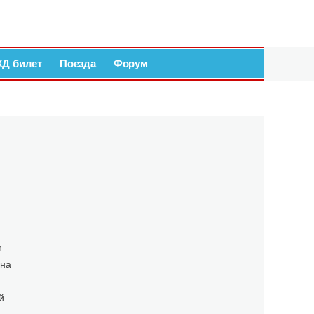
ЖД билет
Поезда
Форум
и
 на
й.