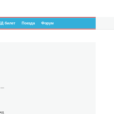
ЖД билет
Поезда
Форум
ь —
 жд