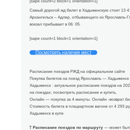
[sape count=2 block=1 orientation=1]
Самый дорогой жд билет в Хадыженскую стоит 13 4
Архангельск – Адлер, отбывающего из Ярославль-Гла
вокзал прибывает в 06: 05.
[sape count=1 block=1 orientation=1]
Посмотреть наличие мест
Расписание поездов РЖД на официальном сайте
Покупка билетов на поезд Ярославль — Хадыженск 
Хадыженск : актуальное расписание поездов на 20
на поездах; посмотреть расписание и купить.
Онлайн — покупка за 4 минуты. Онлайн -возврат би
Стоимость билета в плацкартном вагоне от 4 293 ру
Хадыженск в купе.
🚏
Расписание поездов по маршруту
— может быть