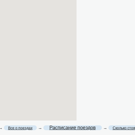
Расписание поездов
→
→
→
Все о поездах
Сколько сто