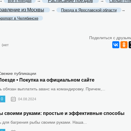
Расписание поездов
→
→
→
Все о поездах
Сколько сто
равление из Москвы
→
→
Поезда в Ярославской области
эропорт в Челябинске
Поделиться с друзья
(нет
Свежие публикации
Поезде • Покупка на официальном сайте
 обязан выплатить аванс на командировку. Причем,...
0
04.08.2024
ыбы своими руками: простые и эффективные способы
ть для багрения рыбы своими руками. Наша...