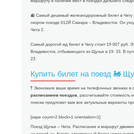
маршруту и наличии мест в поездах дальнего след
🚉 Самый дешевый железнодорожный билет в Читу ст
скором поезде 012Й Самара – Владивосток. Он уходи
Чита 2.
Самый дорогой жд билет в Читу стоит 19 007 руб. 
Владивосток, отбывающего из Щучье в 19: 33. В пут
23.
Купить билет на поезд 🚂 Щ
🚏 Экономьте ваше время на телефонных звонках в
расписанием поездов
, рассчитывайте стоимость 
поиска предложит вам все актуальные варианты про
[sape count=2 block=1 orientation=1]
Поезд Щучье – Чита. Расписание и маршрут движени
на poezd. ru. Купить электронный билет через инт