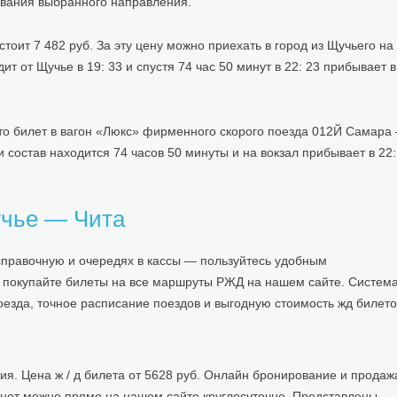
ования выбранного направления.
оит 7 482 руб. За эту цену можно приехать в город из Щучьего на
т от Щучье в 19: 33 и спустя 74 час 50 минут в 22: 23 прибывает в
Это билет в вагон «Люкс» фирменного скорого поезда 012Й Самара 
и состав находится 74 часов 50 минуты и на вокзал прибывает в 22:
учье — Чита
 справочную и очередях в кассы — пользуйтесь удобным
и покупайте билеты на все маршруты РЖД на нашем сайте. Систем
езда, точное расписание поездов и выгодную стоимость жд билето
я. Цена ж / д билета от 5628 руб. Онлайн бронирование и продаж
ернет можно прямо на нашем сайте круглосуточно. Представлены