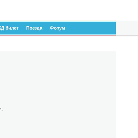
ЖД билет
Поезда
Форум
а,
,