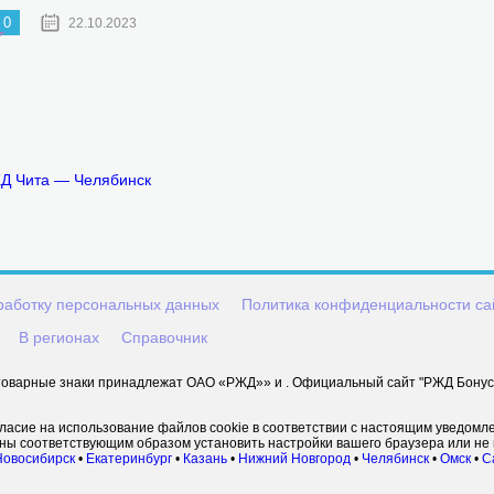
0
22.10.2023
ЖД Чита — Челябинск
работку персональных данных
Политика конфиденциальности са
В регионах
Справочник
оварные знаки принадлежат ОАО «РЖД»» и . Официальный сайт "РЖД Бонус" 
гласие на использование файлов cookie в соответствии с настоящим уведомл
жны соответствующим образом установить настройки вашего браузера или не 
Новосибирск
•
Екатеринбург
•
Казань
•
Нижний Новгород
•
Челябинск
•
Омск
•
С