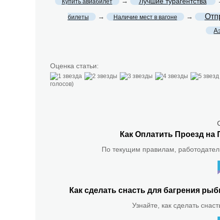
→
Лучшие турагентства
Купить авиабилет
Отп
→
→
билеты
Наличие мест в вагоне
А
Оценка статьи:
голосов)
Как Оплатить Проезд на 
По текущим правилам, работодатель
Как сделать снасть для багрения р
Узнайте, как сделать снас