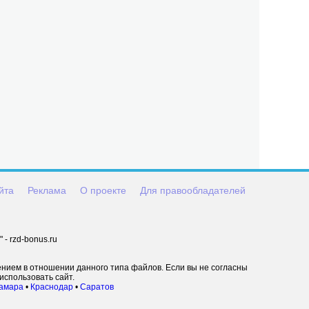
йта
Реклама
О проекте
Для правообладателей
- rzd-bonus.ru
ением в отношении данного типа файлов. Если вы не согласны
использовать сайт.
амара
•
Краснодар
•
Саратов