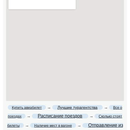
→
Лучшие турагентства
→
Купить авиабилет
Все о
Расписание поездов
→
→
поездах
Сколько стоят
Отправление из
→
→
билеты
Наличие мест в вагоне