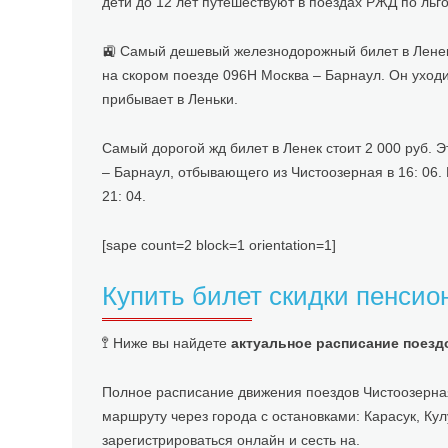
дети до 12 лет путешествуют в поездах РЖД по льг
🚉 Самый дешевый железнодорожный билет в Ленек с
на скором поезде 096Н Москва – Барнаул. Он уходит 
прибывает в Леньки.
Самый дорогой жд билет в Ленек стоит 2 000 руб. 
– Барнаул, отбывающего из Чистоозерная в 16: 06. 
21: 04.
[sape count=2 block=1 orientation=1]
Купить билет скидки пенсио
🚏 Ниже вы найдете
актуальное расписание поезд
Полное расписание движения поездов Чистоозерная
маршруту через города с остановками: Карасук, Ку
зарегистрироваться онлайн и сесть на.