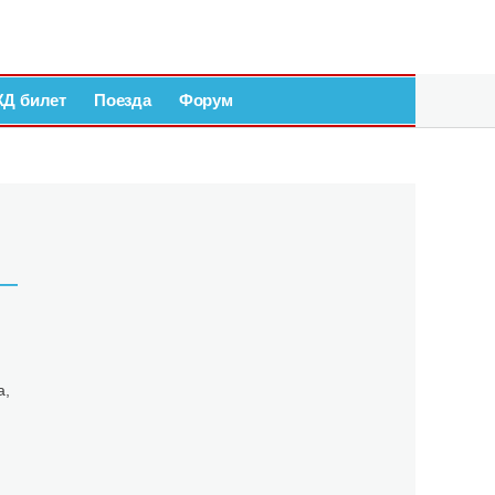
ЖД билет
Поезда
Форум
 —
а,