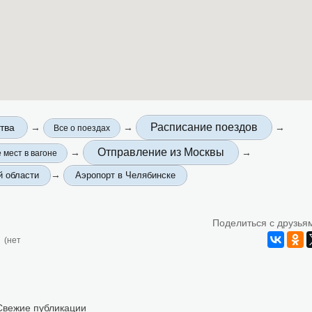
Расписание поездов
тва
→
→
→
Все о поездах
Отправление из Москвы
→
→
 мест в вагоне
→
й области
Аэропорт в Челябинске
Поделиться с друзья
(нет
Свежие публикации