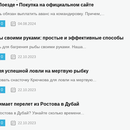
Поезде • Покупка на официальном сайте
 обязан выплатить аванс на командировку. Причем,...
0
04.08.2024
ыбы своими руками: простые и эффективные способы
ть для багрения рыбы своими руками. Наша...
0
22.10.2023
ля успешной ловли на мертвую рыбку
овать снасточку Крючкова для ловли на мертвую...
0
22.10.2023
имает перелет из Ростова в Дубай
Ростова в Дубай? Узнайте сколько времени...
0
22.10.2023