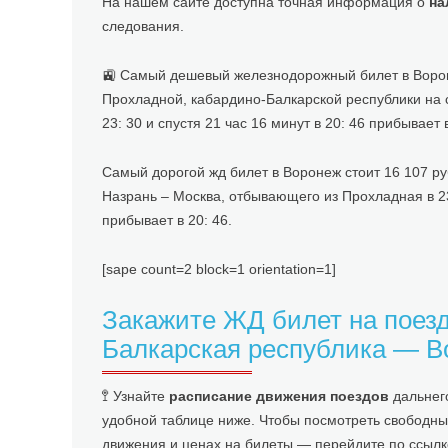
На нашем сайте доступна точная информация о
на
следования.
🚉 Самый дешевый железнодорожный билет в Воронеж
Прохладной, кабардино-Балкарской республики на 
23: 30 и спустя 21 час 16 минут в 20: 46 прибывает 
Самый дорогой жд билет в Воронеж стоит 16 107 ру
Назрань – Москва, отбывающего из Прохладная в 23:
прибывает в 20: 46.
[sape count=2 block=1 orientation=1]
Закажите ЖД билет на поезд
Балкарская республика — В
🚏 Узнайте
расписание движения поездов
дальнег
удобной таблице ниже. Чтобы посмотреть свободн
движения и ценах на билеты — перейдите по ссылк