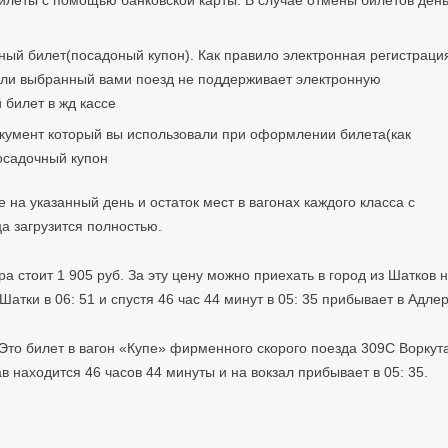
илеты с помощью банковской карты. В случае отмены билетов день
нный билет(посадоный купон). Как правило электронная регистраци
сли выбранный вами поезд не поддерживает электронную
билет в жд кассе
окумент который вы использовали при оформлении билета(как
осадочный купон
на указанный день и остаток мест в вагонах каждого класса с
а загрузится полностью.
стоит 1 905 руб. За эту цену можно приехать в город из Шатков 
атки в 06: 51 и спустя 46 час 44 минут в 05: 35 прибывает в Адлер
 Это билет в вагон «Купе» фирменного скорого поезда 309С Воркут
в находится 46 часов 44 минуты и на вокзал прибывает в 05: 35.