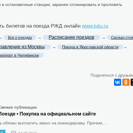
 и остановочные станции, заранее спланировать и проложить
сть билетов на поезда РЖД онлайн
www.tutu.ru
Расписание поездов
→
→
→
Все о поездах
Сколько сто
равление из Москвы
→
→
Поезда в Ярославской области
эропорт в Челябинске
Поделиться с друзья
Свежие публикации
Поезде • Покупка на официальном сайте
 обязан выплатить аванс на командировку. Причем,...