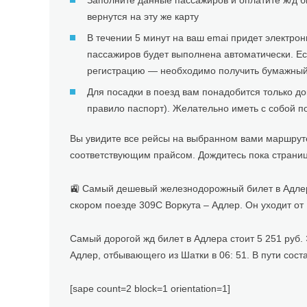
Заполните данные пассажиров и оплатите ж/д б
вернутся на эту же карту
В течении 5 минут на ваш emai придет электро
пассажиров будет выполнена автоматически. Е
регистрацию — необходимо получить бумажный 
Для посадки в поезд вам понадобится только д
правило паспорт). Желательно иметь с собой п
Вы увидите все рейсы на выбранном вами маршруте 
соответствующим прайсом. Дождитесь пока страниц
🚉 Самый дешевый железнодорожный билет в Адлера 
скором поезде 309С Воркута – Адлер. Он уходит от Ш
Самый дорогой жд билет в Адлера стоит 5 251 руб.
Адлер, отбывающего из Шатки в 06: 51. В пути соста
[sape count=2 block=1 orientation=1]