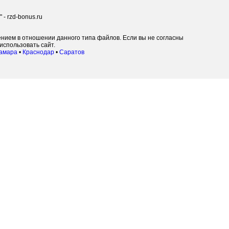
- rzd-bonus.ru
ением в отношении данного типа файлов. Если вы не согласны
использовать сайт.
амара
•
Краснодар
•
Саратов