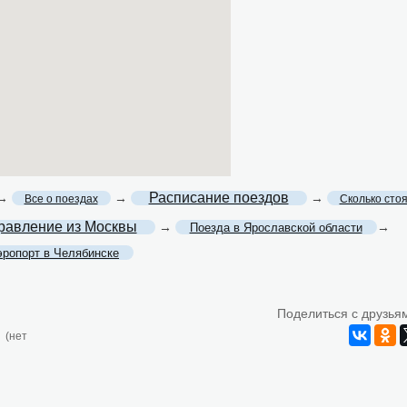
Расписание поездов
→
→
→
Все о поездах
Сколько сто
равление из Москвы
→
→
Поезда в Ярославской области
эропорт в Челябинске
Поделиться с друзья
(нет