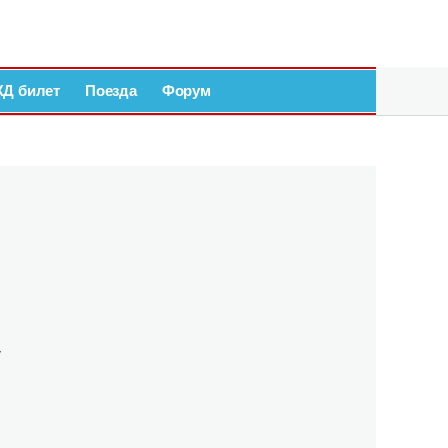
ЖД билет
Поезда
Форум
у