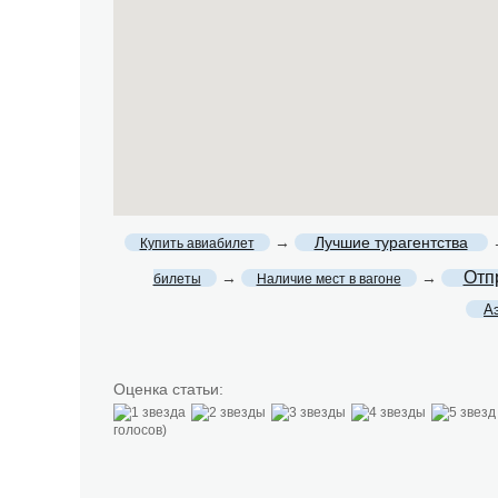
→
Лучшие турагентства
Купить авиабилет
Отп
→
→
билеты
Наличие мест в вагоне
А
Оценка статьи:
голосов)