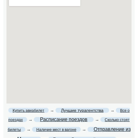
→
Лучшие турагентства
→
Купить авиабилет
Все о
Расписание поездов
→
→
поездах
Сколько стоят
Отправление из
→
→
билеты
Наличие мест в вагоне