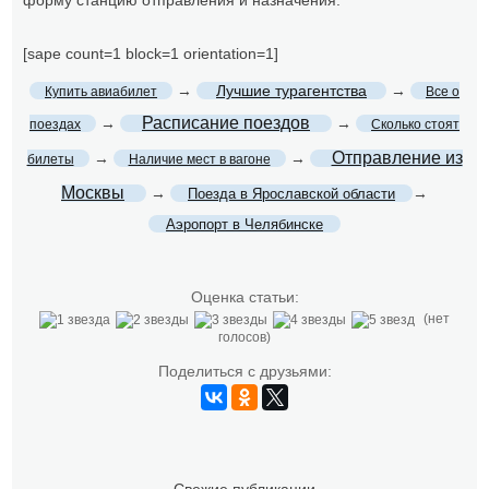
форму станцию отправления и назначения.
[sape count=1 block=1 orientation=1]
→
Лучшие турагентства
→
Купить авиабилет
Все о
Расписание поездов
→
→
поездах
Сколько стоят
Отправление из
→
→
билеты
Наличие мест в вагоне
Москвы
→
→
Поезда в Ярославской области
Аэропорт в Челябинске
Оценка статьи:
(нет
голосов)
Поделиться с друзьями: