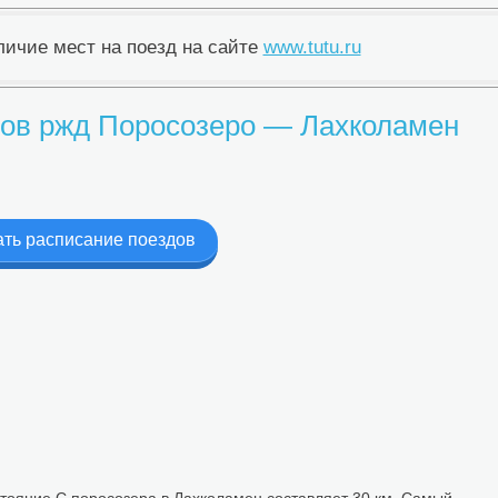
ичие мест на поезд на сайте
www.tutu.ru
здов ржд Поросозеро — Лахколамен
ть расписание поездов
тояние С поросозера в Лахколамен составляет 30 км. Самый