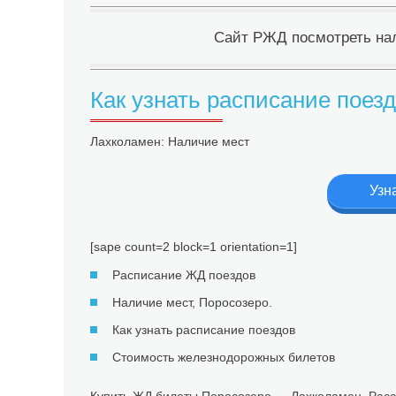
Сайт РЖД посмотреть нал
Как узнать расписание пое
Лахколамен: Наличие мест
Узна
[sape count=2 block=1 orientation=1]
Расписание ЖД поездов
Наличие мест, Поросозеро.
Как узнать расписание поездов
Стоимость железнодорожных билетов
Купить ЖД билеты Поросозеро — Лахколамен. Расс