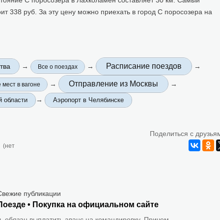
 338 руб. За эту цену можно приехать в город С поросозера на
Расписание поездов
тва
→
→
→
Все о поездах
Отправление из Москвы
→
→
 мест в вагоне
→
й области
Аэропорт в Челябинске
Поделиться с друзья
(нет
Свежие публикации
Поезде • Покупка на официальном сайте
 обязан выплатить аванс на командировку. Причем,...