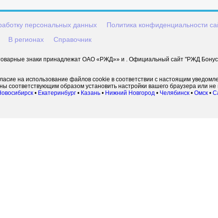
работку персональных данных
Политика конфиденциальности са
В регионах
Справочник
оварные знаки принадлежат ОАО «РЖД»» и . Официальный сайт "РЖД Бонус" 
гласие на использование файлов cookie в соответствии с настоящим уведомл
жны соответствующим образом установить настройки вашего браузера или не 
Новосибирск
•
Екатеринбург
•
Казань
•
Нижний Новгород
•
Челябинск
•
Омск
•
С