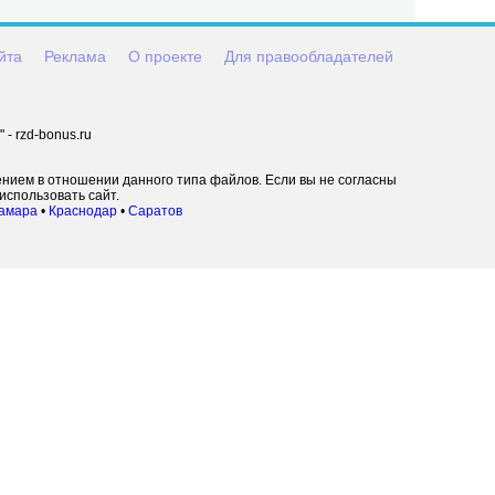
йта
Реклама
О проекте
Для правообладателей
- rzd-bonus.ru
ением в отношении данного типа файлов. Если вы не согласны
использовать сайт.
амара
•
Краснодар
•
Саратов