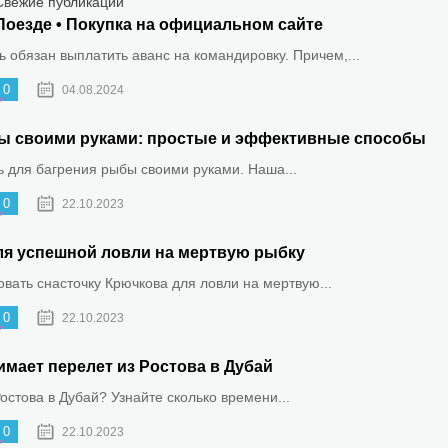
Свежие публикации
Поезде • Покупка на официальном сайте
 обязан выплатить аванс на командировку. Причем,...
0
04.08.2024
ыбы своими руками: простые и эффективные способы
ть для багрения рыбы своими руками. Наша...
0
22.10.2023
ля успешной ловли на мертвую рыбку
овать снасточку Крючкова для ловли на мертвую...
0
22.10.2023
имает перелет из Ростова в Дубай
Ростова в Дубай? Узнайте сколько времени...
0
22.10.2023