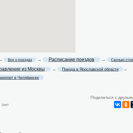
Расписание поездов
→
→
→
Все о поездах
Сколько сто
равление из Москвы
→
→
Поезда в Ярославской области
эропорт в Челябинске
Поделиться с друзья
(нет