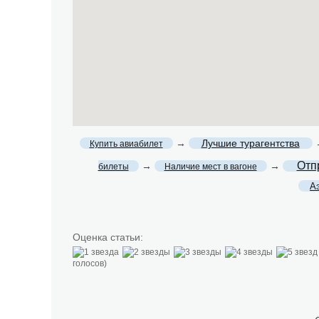
→
Лучшие турагентства
Купить авиабилет
Отп
→
→
билеты
Наличие мест в вагоне
А
Оценка статьи:
голосов)