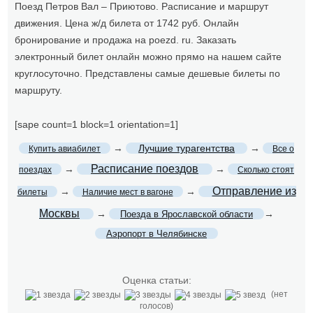
Поезд Петров Вал – Приютово. Расписание и маршрут
движения. Цена ж/д билета от 1742 руб. Онлайн
бронирование и продажа на poezd. ru. Заказать
электронный билет онлайн можно прямо на нашем сайте
круглосуточно. Представлены самые дешевые билеты по
маршруту.
[sape count=1 block=1 orientation=1]
→
Лучшие турагентства
→
Купить авиабилет
Все о
Расписание поездов
→
→
поездах
Сколько стоят
Отправление из
→
→
билеты
Наличие мест в вагоне
Москвы
→
→
Поезда в Ярославской области
Аэропорт в Челябинске
Оценка статьи:
(нет
голосов)