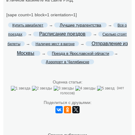
в личном кабинете на сайте РЖД.
[sape count=1 block=1 orientation=1]
→
Лучшие турагентства
→
Купить авиабилет
Все о
Расписание поездов
→
→
поездах
Сколько стоят
Отправление из
→
→
билеты
Наличие мест в вагоне
Москвы
→
→
Поезда в Ярославской области
Аэропорт в Челябинске
Оценка статьи:
(нет
голосов)
Поделиться с друзьями: