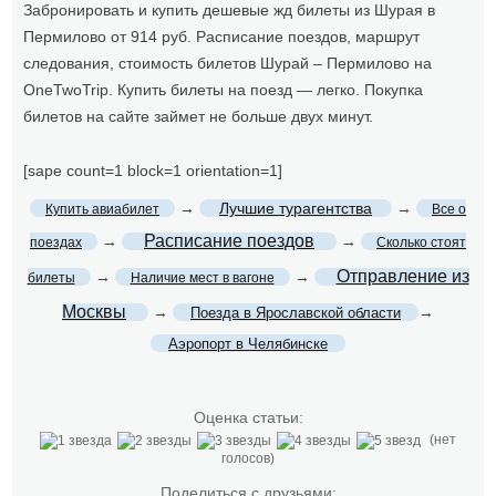
Забронировать и купить дешевые жд билеты из Шурая в
Пермилово от 914 руб. Расписание поездов, маршрут
следования, стоимость билетов Шурай – Пермилово на
OneTwoTrip. Купить билеты на поезд — легко. Покупка
билетов на сайте займет не больше двух минут.
[sape count=1 block=1 orientation=1]
→
Лучшие турагентства
→
Купить авиабилет
Все о
Расписание поездов
→
→
поездах
Сколько стоят
Отправление из
→
→
билеты
Наличие мест в вагоне
Москвы
→
→
Поезда в Ярославской области
Аэропорт в Челябинске
Оценка статьи:
(нет
голосов)
Поделиться с друзьями: