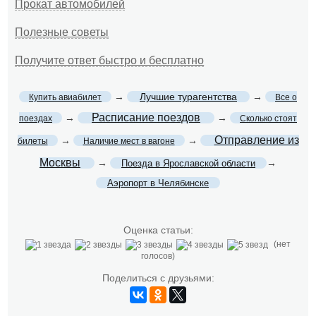
Прокат автомобилей
Полезные советы
Получите ответ быстро и бесплатно
→
Лучшие турагентства
→
Купить авиабилет
Все о
Расписание поездов
→
→
поездах
Сколько стоят
Отправление из
→
→
билеты
Наличие мест в вагоне
Москвы
→
→
Поезда в Ярославской области
Аэропорт в Челябинске
Оценка статьи:
(нет
голосов)
Поделиться с друзьями: