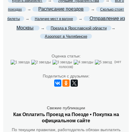
→
Лучшие турагентства
→
Купить авиабилет
Все о
Расписание поездов
→
→
поездах
Сколько стоят
Отправление из
→
→
билеты
Наличие мест в вагоне
Москвы
→
→
Поезда в Ярославской области
Аэропорт в Челябинске
Оценка статьи:
(нет
голосов)
Поделиться с друзьями:
Свежие публикации
Как Оплатить Проезд на Поезде • Покупка на
официальном сайте
По текущим правилам, работодатель обязан выплатить