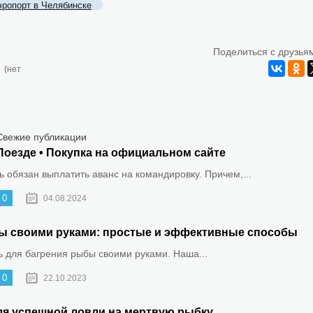
эропорт в Челябинске
Поделиться с друзья
(нет
Свежие публикации
Поезде • Покупка на официальном сайте
 обязан выплатить аванс на командировку. Причем,...
0
04.08.2024
ыбы своими руками: простые и эффективные способы
ть для багрения рыбы своими руками. Наша...
0
22.10.2023
ля успешной ловли на мертвую рыбку