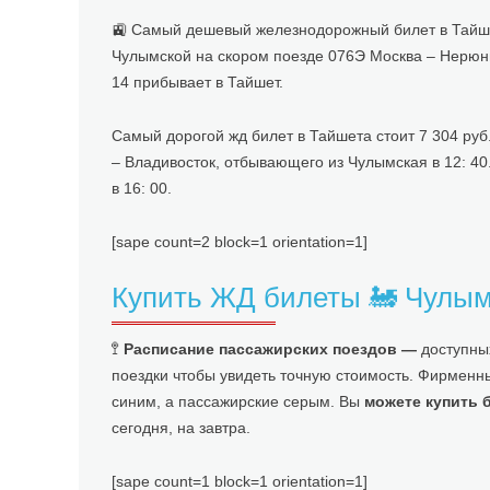
🚉 Самый дешевый железнодорожный билет в Тайшета
Чулымской на скором поезде 076Э Москва – Нерюнгри
14 прибывает в Тайшет.
Самый дорогой жд билет в Тайшета стоит 7 304 руб
– Владивосток, отбывающего из Чулымская в 12: 40.
в 16: 00.
[sape count=2 block=1 orientation=1]
Купить ЖД билеты 🚂 Чулы
🚏
Расписание пассажирских поездов —
доступных
поездки чтобы увидеть точную стоимость. Фирменн
синим, а пассажирские серым. Вы
можете купить 
сегодня, на завтра.
[sape count=1 block=1 orientation=1]