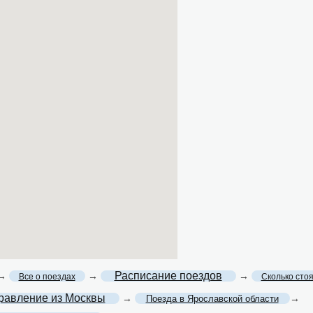
Расписание поездов
→
→
→
Все о поездах
Сколько сто
равление из Москвы
→
→
Поезда в Ярославской области