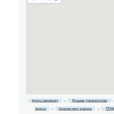
→
Лучшие турагентства
Купить авиабилет
Отп
→
→
билеты
Наличие мест в вагоне