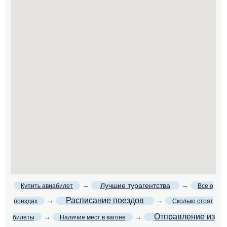
→
Лучшие турагентства
→
Купить авиабилет
Все о
Расписание поездов
→
→
поездах
Сколько стоят
Отправление из
→
→
билеты
Наличие мест в вагоне