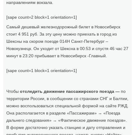
направлениям вокзала.
[sape count=2 block=1 orientation=1]
Самый дешевый железнодорожный билет в Новосибирск
стоит 4 951 руб. За эту цену можно приехать в город из
Шексны на скором поезде 014Н Санкт-Петербург –
Новокузнецк. Он уходит от Шексна в 00:53 и спустя 46 час 27
минут в 23:20 прибывает в Новосибирск -Главный.
[sape count=1 block=1 orientation=1]
Чтобы
отследить движение пассажирского поезда —
по
территории России, в сообщении со странами СНГ и Балтии,
можно воспользоваться специальной формой на сайте РЖД.
Она располагается в разделе «Пассажирам» → «Поезда
дальнего следования» → «Фактическое движение поездов».
В форме достаточно указать станцию и дату отправления и
прибытия интересующего поезда, нажать кнопку «Найти».