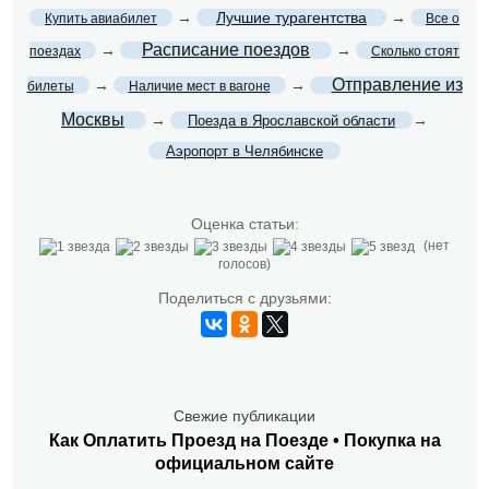
→
Лучшие турагентства
→
Купить авиабилет
Все о
Расписание поездов
→
→
поездах
Сколько стоят
Отправление из
→
→
билеты
Наличие мест в вагоне
Москвы
→
→
Поезда в Ярославской области
Аэропорт в Челябинске
Оценка статьи:
(нет
голосов)
Поделиться с друзьями:
Свежие публикации
Как Оплатить Проезд на Поезде • Покупка на
официальном сайте