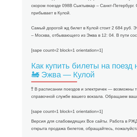
скором поезде 098В Сыктывкар – Санкт-Петербург. Он
прибывает в Кулой.
Самый дорогой жд билет в Кулой стоит 2 684 руб. 
– Москва, отбывающего из Эжва в 12: 04. В пути сос
[sape count=2 block=1 orientation=1]
Как купить билеты на поезд
🚂 Эжва — Кулой
🚏 В расписании поездов и электричек — возможны
справочной службе вашего вокзала. Обращаем ваше
[sape count=1 block=1 orientation=1]
Версия для слабовидящих Все сайты. Работа в РЖД
открыта продажа билетов, обращайтесь, пожалуйста