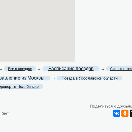
Расписание поездов
→
→
→
Все о поездах
Сколько сто
равление из Москвы
→
→
Поезда в Ярославской области
эропорт в Челябинске
Поделиться с друзья
(нет