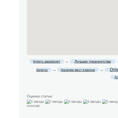
→
Лучшие турагентства
Купить авиабилет
Отп
→
→
билеты
Наличие мест в вагоне
А
Оценка статьи:
голосов)