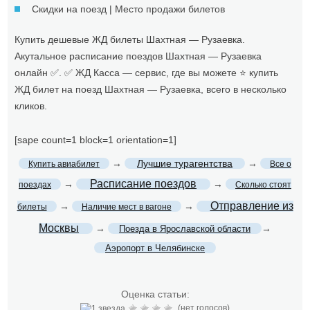
Скидки на поезд | Место продажи билетов
Купить дешевые ЖД билеты Шахтная — Рузаевка.
Акутальное расписание поездов Шахтная — Рузаевка
онлайн ✅. ✅ ЖД Касса — сервис, где вы можете ⭐ купить
ЖД билет на поезд Шахтная — Рузаевка, всего в несколько
кликов.
[sape count=1 block=1 orientation=1]
→
Лучшие турагентства
→
Купить авиабилет
Все о
Расписание поездов
→
→
поездах
Сколько стоят
Отправление из
→
→
билеты
Наличие мест в вагоне
Москвы
→
→
Поезда в Ярославской области
Аэропорт в Челябинске
Оценка статьи:
(нет голосов)