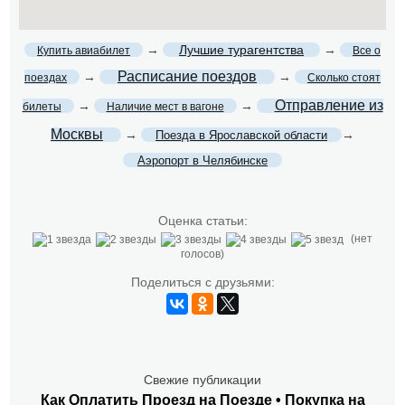
→
Лучшие турагентства
→
Купить авиабилет
Все о
Расписание поездов
→
→
поездах
Сколько стоят
Отправление из
→
→
билеты
Наличие мест в вагоне
Москвы
→
→
Поезда в Ярославской области
Аэропорт в Челябинске
Оценка статьи:
(нет
голосов)
Поделиться с друзьями:
Свежие публикации
Как Оплатить Проезд на Поезде • Покупка на