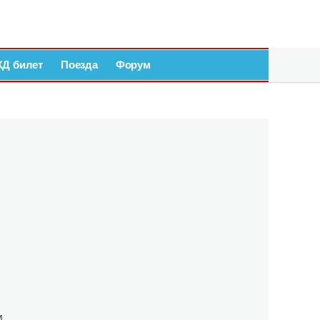
ЖД билет
Поезда
Форум
и
м