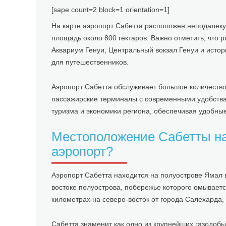
[sape count=2 block=1 orientation=1]
На карте аэропорт Сабетта расположен неподалеку 
площадь около 800 гектаров. Важно отметить, что 
Аквариум Генуи, Центральный вокзал Генуи и истор
для путешественников.
Аэропорт Сабетта обслуживает большое количество
пассажирские терминалы с современными удобствам
туризма и экономики региона, обеспечивая удобные
Местоположение Сабетты на 
аэропорт?
Аэропорт Сабетта находится на полуострове Ямал
востоке полуострова, побережье которого омывает
километрах на северо-восток от города Салехарда
Сабетта знаменит как одно из крупнейших газодоб