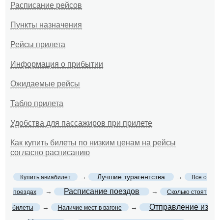
Расписание рейсов
Пункты назначения
Рейсы прилета
Информация о прибытии
Ожидаемые рейсы
Табло прилета
Удобства для пассажиров при прилете
Как купить билеты по низким ценам на рейсы
согласно расписанию
→
Лучшие турагентства
→
Купить авиабилет
Все о
Расписание поездов
→
→
поездах
Сколько стоят
Отправление из
→
→
билеты
Наличие мест в вагоне