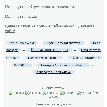
Маршрут на общественном транспорте
Маршрут на такси
Цены билетов на прямые рейсы на официальном
сайте
→
Лучшие турагентства
→
Купить авиабилет
Все о
Расписание поездов
→
→
поездах
Сколько стоят
Отправление из
→
→
билеты
Наличие мест в вагоне
Москвы
→
→
Поезда в Ярославской области
Аэропорт в Челябинске
Оценка статьи:
(нет
голосов)
Поделиться с друзьями: