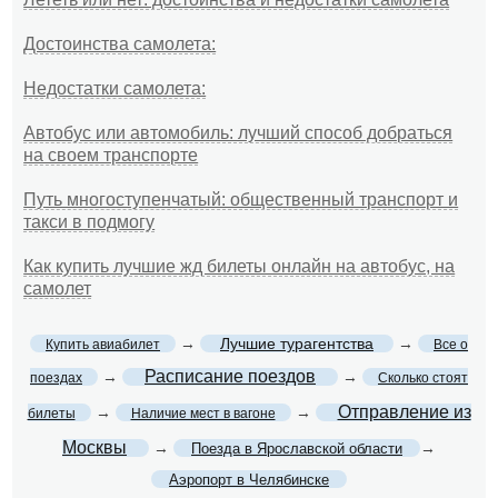
Достоинства самолета:
Недостатки самолета:
Автобус или автомобиль: лучший способ добраться
на своем транспорте
Путь многоступенчатый: общественный транспорт и
такси в подмогу
Как купить лучшие жд билеты онлайн на автобус, на
самолет
→
Лучшие турагентства
→
Купить авиабилет
Все о
Расписание поездов
→
→
поездах
Сколько стоят
Отправление из
→
→
билеты
Наличие мест в вагоне
Москвы
→
→
Поезда в Ярославской области
Аэропорт в Челябинске