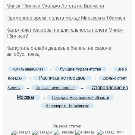
Минск Тбилиси Сколько Лететь по Времени
Примерное время полета между Минском и Тбилиси
Как влияют факторы на длительность полета Минск-
Тбилиси?
Как купить онлайн дешевые билеты на самолет,
автобус, поезд
→
Лучшие турагентства
→
Купить авиабилет
Все о
Расписание поездов
→
→
поездах
Сколько стоят
Отправление из
→
→
билеты
Наличие мест в вагоне
Москвы
→
→
Поезда в Ярославской области
Аэропорт в Челябинске
Оценка статьи:
(нет